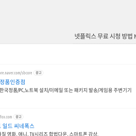
넷플릭스 무료 시청 방법 NE
ore.naver.com/sbcore
광고
스 정품인증점
한국정품/PC,노트북 설치/이메일 또는 패키지 발송/게임용 주변기기
efox.com
광고
 일드 씨네폭스
화질 영화, 애니, TV시리즈 합법다운, 스마트폰 감상.