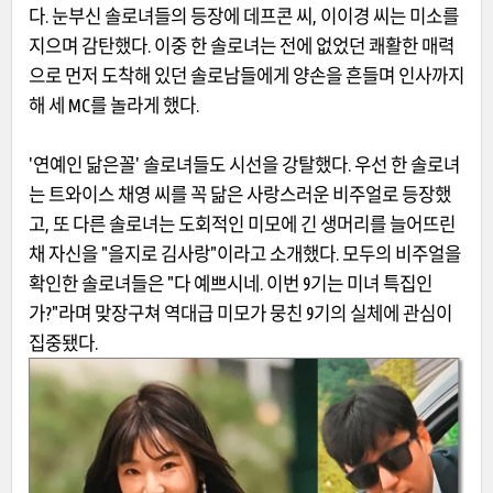
다. 눈부신 솔로녀들의 등장에 데프콘 씨, 이이경 씨는 미소를
지으며 감탄했다. 이중 한 솔로녀는 전에 없었던 쾌활한 매력
으로 먼저 도착해 있던 솔로남들에게 양손을 흔들며 인사까지
해 세 MC를 놀라게 했다.
'연예인 닮은꼴' 솔로녀들도 시선을 강탈했다. 우선 한 솔로녀
는 트와이스 채영 씨를 꼭 닮은 사랑스러운 비주얼로 등장했
고, 또 다른 솔로녀는 도회적인 미모에 긴 생머리를 늘어뜨린
채 자신을 "을지로 김사랑"이라고 소개했다. 모두의 비주얼을
확인한 솔로녀들은 "다 예쁘시네. 이번 9기는 미녀 특집인
가?"라며 맞장구쳐 역대급 미모가 뭉친 9기의 실체에 관심이
집중됐다.