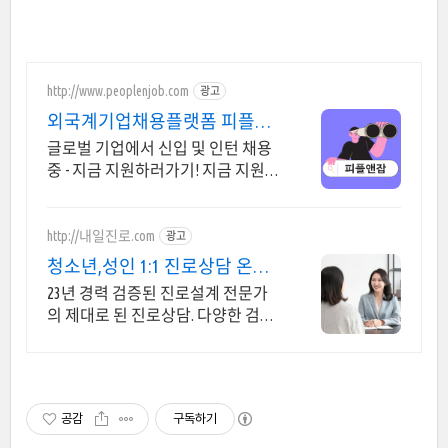
http://www.peoplenjob.com
광고
외국계기업채용플랫폼 피플앤
잡 외국계기업채용, 피플앤잡
글로벌 기업에서 신입 및 인턴 채용
중 - 지금 지원하러가기! 지금 지원하
면 합격률 UP! 이직 필살기, 피플앤
잡
http://내일진로.com
광고
청소년,성인 1:1 진로상담 온라
인 화상 진로/고민상담
23년 경력 검증된 진로설계 전문가
의 제대로 된 진로상담. 다양한 검사,
분석,코칭
공감
구독하기