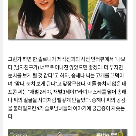
그런가 하면 한 솔로녀가 제작진과의 사전 인터뷰에서 "나보
다 (남자친구가) 너무 뛰어나진 않았으면 좋겠다. 더 부자면
눈치를 보게 될 것 같다"고 하자, 송해나 씨는 고개를 끄덕이
며 "맞다. 눈치 보게 된다"고 맞장구쳤다. 이를 놓치지 않은 데
프콘 씨는 "재벌 2세야, 재벌 3세야?"라며 너스레를 떨어 송해
나 씨의 얼굴을 사과처럼 빨갛게 만들었다. 송해나 씨의 공감
을 불러일으킨 9기 솔로남녀들의 이야기에 궁금증이 치솟는
다.