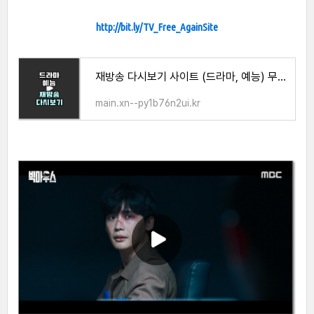
http://bit.ly/TV_Free_AgainSite
재방송 다시보기 사이트 (드라마, 예능) 무료 시청 방법
main.xn--py1b76n2ui.kr