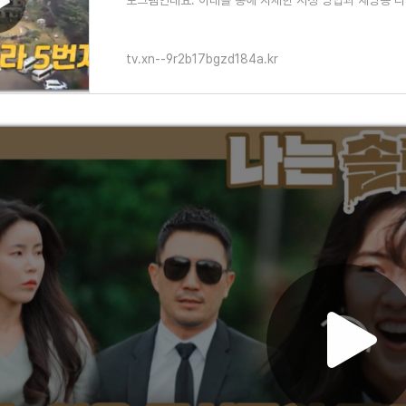
로그램인데요. 아래를 통해 자세한 시청 방법과 재방송 
tv.xn--9r2b17bgzd184a.kr