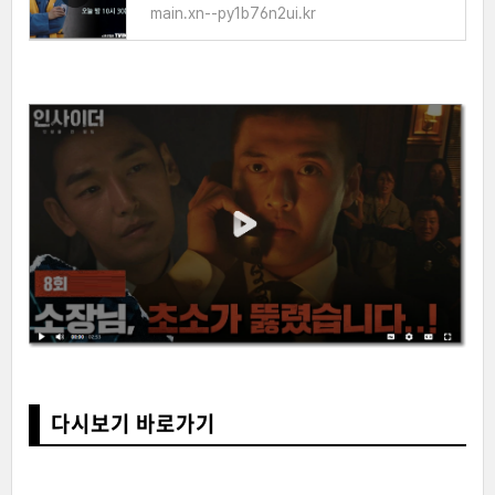
main.xn--py1b76n2ui.kr
다시보기 바로가기